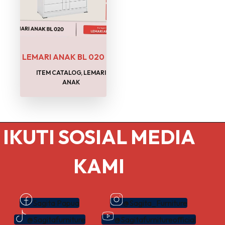
LEMARI ANAK BL 020
ITEM CATALOG
,
LEMARI
ANAK
IKUTI SOSIAL MEDIA
KAMI
Sagita Papua
@Sagita_Furniture
@Sagitafurniture
@Sagitafurnitureofficial