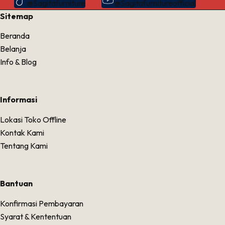
@Sagitafurniture
@Sagitafurnitureofficial
Sitemap
Beranda
Belanja
Info & Blog
Informasi
Lokasi Toko Offline
Kontak Kami
Tentang Kami
Bantuan
Konfirmasi Pembayaran
Syarat & Kententuan