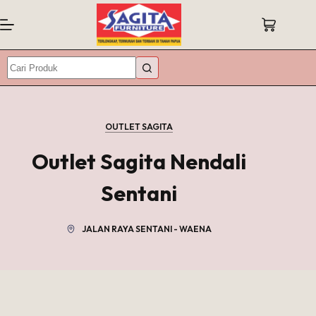
Skip
to
Shopping
content
cart
No
results
OUTLET SAGITA
Outlet Sagita Nendali
Sentani
JALAN RAYA SENTANI - WAENA