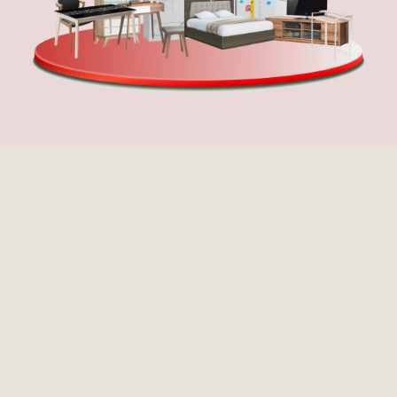
Data pribadi Anda akan digunakan untuk menunjang pengalaman
Anda di seluruh situs web ini, untuk mengelola akses ke akun
Anda, dan untuk tujuan lain yang dijelaskan dalam
kebijakan
privasi
kami.
Register
Username or Email Address
Get New Password
← Back to login
Terlengkap
Segala Kebutuhan Furniture Kamu ada di sagita