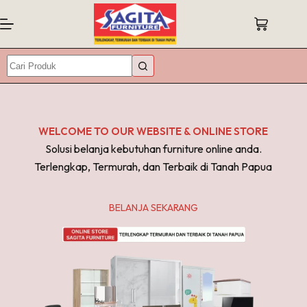
Skip
Shopping
to
Login
Shopping
Cart
content
Sign Up
cart
Beranda
No
No
Keranjang
results
results
Username or Email Address
Produk
Anda
saat ini
Kontak
Password
kosong.
WELCOME TO OUR WEBSITE & ONLINE STORE
Kami
Kembali
Solusi belanja kebutuhan furniture online anda.
Forgot Password?
Remember Me
ke toko
Tentang
Terlengkap, Termurah, dan Terbaik di Tanah Papua
Kami
Log In
BELANJA SEKARANG
Info
Username
&
Blog
Email
Bantuan
Password