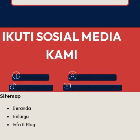
IKUTI SOSIAL MEDIA
KAMI
Sagita Papua
@Sagita_Furniture
@Sagitafurniture
@Sagitafurnitureofficial
Sitemap
Beranda
Belanja
Info & Blog