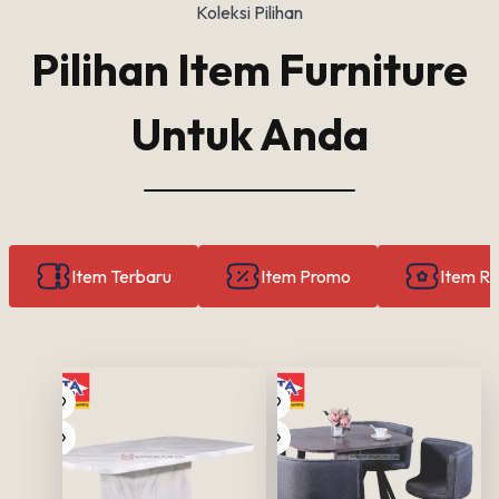
Koleksi Pilihan
Pilihan Item Furniture
Untuk Anda
Item Terbaru
Item Promo
Item R