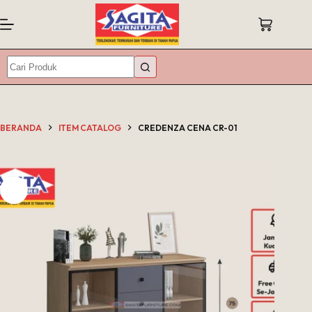
Skip
to
Shopping
content
cart
No
results
BERANDA
ITEM CATALOG
CREDENZA CENA CR-01