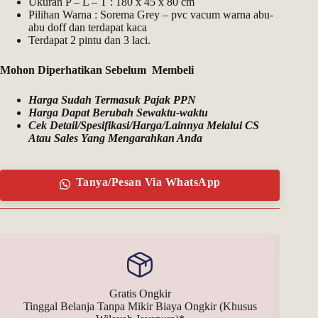
Ukuran P – L – T : 180 x 45 x 80 cm
Pilihan Warna : Sorema Grey – pvc vacum warna abu-
abu doff dan terdapat kaca
Terdapat 2 pintu dan 3 laci.
Mohon Diperhatikan Sebelum Membeli
Harga Sudah Termasuk Pajak PPN
Harga Dapat Berubah Sewaktu-waktu
Cek Detail/Spesifikasi/Harga/Lainnya Melalui CS
Atau Sales Yang Mengarahkan Anda
Tanya/Pesan Via WhatsApp
Gratis Ongkir
Tinggal Belanja Tanpa Mikir Biaya Ongkir (Khusus
Bay