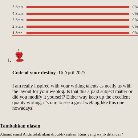
5 Stars
0%
4 Stars
0%
3 Stars
0%
2 Stars
0%
1 Star
0%
Code of your destiny
–
16 April 2025
I am really inspired with your writing talents as neatly as with
the layout for your weblog. Is that this a paid subject matter or
did you modify it yourself? Either way keep up the excellent
quality writing, it’s rare to see a great weblog like this one
nowadays
!
Tambahkan ulasan
Alamat email Anda tidak akan dipublikasikan.
Ruas yang wajib ditandai
*