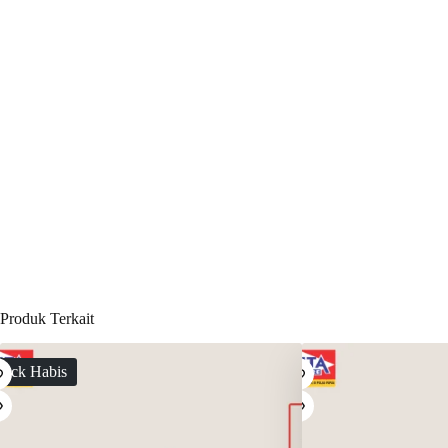
Produk Terkait
tock Habis