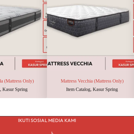
a (Mattress Only)
Mattress Vecchia (Mattress Only)
g
,
Kasur Spring
Item Catalog
,
Kasur Spring
IKUTI SOSIAL MEDIA KAMI