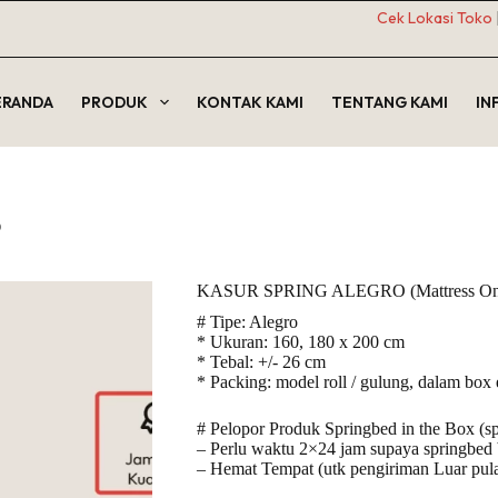
Cek Lokasi Toko
ERANDA
PRODUK
KONTAK KAMI
TENTANG KAMI
IN
)
KASUR SPRING ALEGRO (Mattress On
# Tipe: Alegro
* Ukuran: 160, 180 x 200 cm
* Tebal: +/- 26 cm
* Packing: model roll / gulung, dalam box 
# Pelopor Produk Springbed in the Box (s
– Perlu waktu 2×24 jam supaya springbe
– Hemat Tempat (utk pengiriman Luar pul