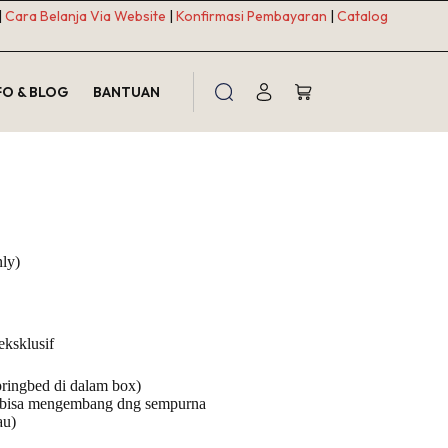
|
Cara Belanja Via Website
|
Konfirmasi Pembayaran
|
Catalog
FO & BLOG
BANTUAN
Shopping
cart
ly)
eksklusif
pringbed di dalam box)
d bisa mengembang dng sempurna
au)