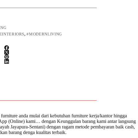
ING
INTERIORS
,
#MODERNLIVING
urniture anda mulai dari kebutuhan furniture kerja/kantor hingga
atsApp (Online) kami… dengan Keunggulan barang kami antar langsung
apura-Sentani) dengan ragam metode pembayaran baik cash,
an barang denga kualitas terbaik.