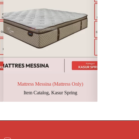
Mattress Messina (Mattress Only)
Mattress Mont
Item Catalog
,
Kasur Spring
Item Catal