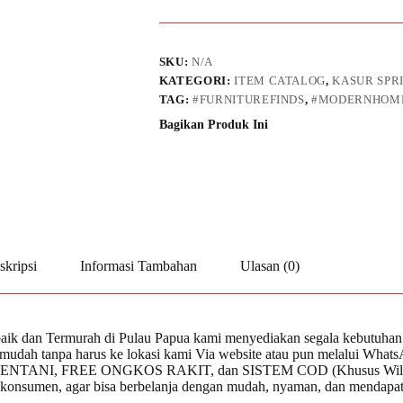
SKU:
N/A
KATEGORI:
ITEM CATALOG
,
KASUR SPR
TAG:
#FURNITUREFINDS
,
#MODERNHOME
Bagikan Produk Ini
skripsi
Informasi Tambahan
Ulasan (0)
rbaik dan Termurah di Pulau Papua kami menyediakan segala kebutuhan f
h mudah tanpa harus ke lokasi kami Via website atau pun melalui Wh
NI, FREE ONGKOS RAKIT, dan SISTEM COD (Khusus Wilayah Jay
h konsumen, agar bisa berbelanja dengan mudah, nyaman, dan mendapatk