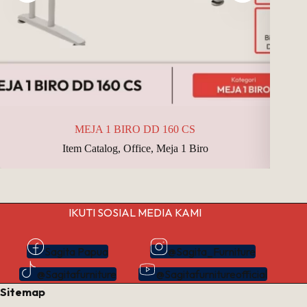
MEJA 1 BIRO DD 160 CS
Item Catalog
,
Office
,
Meja 1 Biro
IKUTI SOSIAL MEDIA KAMI
Sagita Papua
@Sagita_Furniture
@Sagitafurniture
@Sagitafurnitureofficial
Sitemap