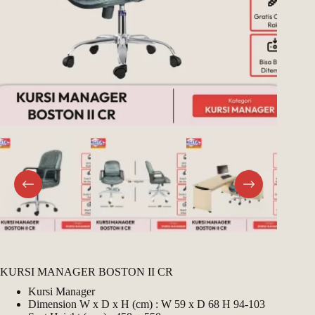
Register
Username or Email Address
Get New Password
← Back to login
KURSI MANAGER BOSTON II CR
Kursi Manager
Dimension W x D x H (cm) : W 59 x D 68 H 94-103