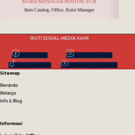
KURSI MANAGER BOSTON II CR
Item Catalog
,
Office
,
Kursi Manager
IKUTI SOSIAL MEDIA KAMI
Sagita Papua
@Sagita_Furniture
@Sagitafurniture
@Sagitafurnitureofficial
Sitemap
Beranda
Belanja
Info & Blog
Informasi