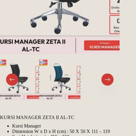
Register
Username or Email Address
Get New Password
← Back to login
KURSI MANAGER ZETA II AL-TC
Kursi Manager
Dimension W x D x H (cm) : 50 X 50 X 111 – 119