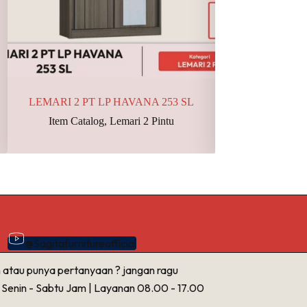
LEMARI 2 PT LP HAVANA 253 SL
JEMURAN TR
Item Catalog
,
Lemari 2 Pintu
Item Catalo
@Sagitafurnitureofficial
 atau punya pertanyaan ? jangan ragu
( Senin - Sabtu Jam | Layanan 08.00 - 17.00