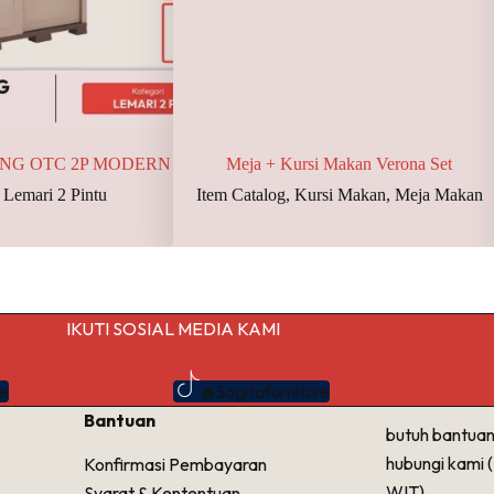
DING OTC 2P MODERN
Meja + Kursi Makan Verona Set
,
Lemari 2 Pintu
Item Catalog
,
Kursi Makan
,
Meja Makan
IKUTI SOSIAL MEDIA KAMI
re
@Sagitafurniture
Bantuan
butuh bantuan
hubungi kami 
Konfirmasi Pembayaran
WIT)
Syarat & Kententuan