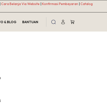
|
Cara Belanja Via Website
|
Konfirmasi Pembayaran
|
Catalog
FO & BLOG
BANTUAN
Shopping
cart
m
uk tujuan lain yang dijelaskan dalam
kebijakan privasi
kami.
i