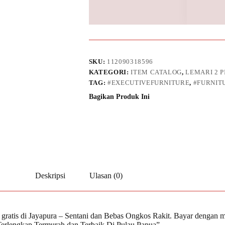
SKU:
112090318596
KATEGORI:
ITEM CATALOG
,
LEMARI 2 P
TAG:
#EXECUTIVEFURNITURE
,
#FURNIT
Bagikan Produk Ini
Deskripsi
Ulasan (0)
gratis di Jayapura – Sentani dan Bebas Ongkos Rakit. Bayar dengan m
ta Terlengkap Termurah dan Terbaik Di Pulau Papua”