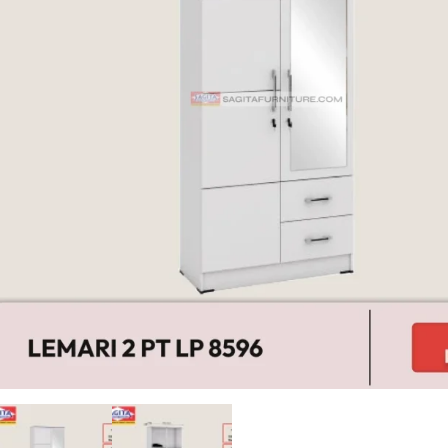
Register
Username or Email Address
Get New Password
← Back to login