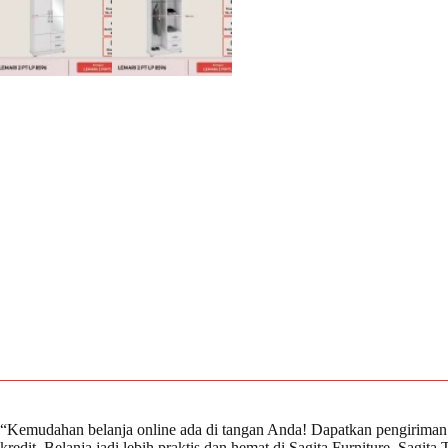
“Kemudahan belanja online ada di tangan Anda! Dapatkan pengiriman 
kredit. Belanja jadi lebih praktis dan hemat di Sagita Furniture. Sagi