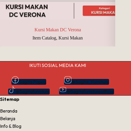
Kursi Makan DC Verona
Item Catalog
,
Kursi Makan
IKUTI SOSIAL MEDIA KAMI
Sagita Papua
@Sagita_Furniture
@Sagitafurniture
@Sagitafurnitureofficial
Sitemap
Beranda
Belanja
Info & Blog