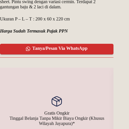
sheet. Pintu swing dengan variasi cermin. Terdapat 2
gantungan baju & 2 laci di dalam.
Ukuran P – L – T : 200 x 60 x 220 cm
Harga Sudah Termasuk Pajak PPN
Tanya/Pesan Via WhatsApp
Gratis Ongkir
Tinggal Belanja Tanpa Mikir Biaya Ongkir (Khusus
Bay
Wilayah Jayapura)*