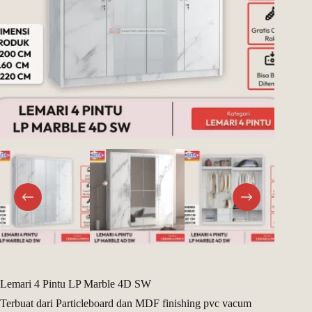
Register
Username or Email Address
Get New Password
← Back to login
Lemari 4 Pintu LP Marble 4D SW
Terbuat dari Particleboard dan MDF finishing pvc vacum