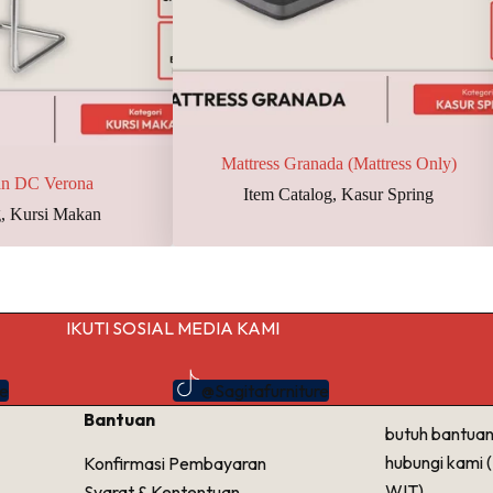
Mattress Granada (Mattress Only)
an DC Verona
Item Catalog
,
Kasur Spring
g
,
Kursi Makan
IKUTI SOSIAL MEDIA KAMI
re
@Sagitafurniture
Bantuan
butuh bantuan
hubungi kami 
Konfirmasi Pembayaran
WIT)
Syarat & Kententuan