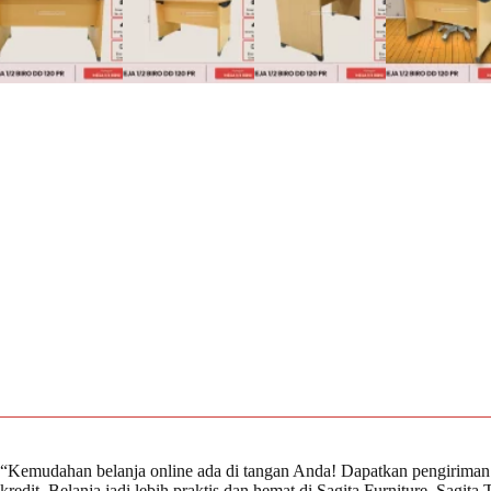
“Kemudahan belanja online ada di tangan Anda! Dapatkan pengiriman 
kredit. Belanja jadi lebih praktis dan hemat di Sagita Furniture. Sagi