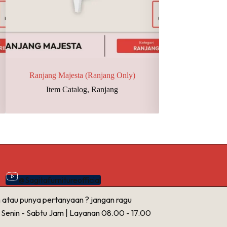
Ranjang Majesta (Ranjang Only)
Meja + Kursi
Item Catalog
,
Ranjang
Item Catalog
,
Kur
@Sagitafurnitureofficial
 atau punya pertanyaan ? jangan ragu
( Senin - Sabtu Jam | Layanan 08.00 - 17.00