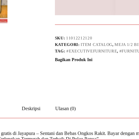
SKU:
11012212120
KATEGORI:
ITEM CATALOG
,
MEJA 1/2 B
TAG:
#EXECUTIVEFURNITURE
,
#FURNIT
Bagikan Produk Ini
Deskripsi
Ulasan (0)
gratis di Jayapura – Sentani dan Bebas Ongkos Rakit. Bayar dengan m
ta Terlengkap Termurah dan Terbaik Di Pulau Papua”