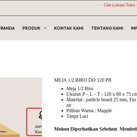
Cek Lokasi Toko
ERANDA
PRODUK
KONTAK KAMI
TENTANG KAMI
IN
MEJA 1/2 BIRO DD 120 PR
Meja 1/2 Biro
Ukuran P – L – T : 120 x 60 x 75 c
Material : particle board 25 mm, Fi
air
Pilihan Warna : Mapple
Tanpa Laci
Mohon Diperhatikan Sebelum Membel