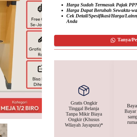
Harga Sudah Termasuk Pajak PP
Harga Dapat Berubah Sewaktu-wa
Cek Detail/Spesifikasi/Harga/Lai
Anda
Tanya/P
Gratis Ongkir
Baya
Tinggal Belanja
Bayar
Tanpa Mikir Biaya
samp
Ongkir (Khusus
ruma
Wilayah Jayapura)*