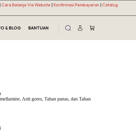
|
Cara Belanja Via Website
|
Konfirmasi Pembayaran
|
Catalog
FO & BLOG
BANTUAN
Shopping
cart
m
n mellamine, Anti gores, Tahan panas, dan Tahan
i