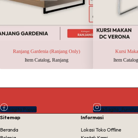
Ranjang Gardenia (Ranjang Only)
Kursi Mak
Item Catalog
,
Ranjang
Item Catalo
Sagita Papua
@Sagita_Furnitu
Sitemap
Informasi
Beranda
Lokasi Toko Offline
Belanja
Kontak Kami