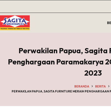
Skip
to
Shopping
content
Cart
Login
B
Sign Up
Keranjang
Username or Email Address
No
Anda
results
Password
saat ini
Perwakilan Papua, Sagita 
kosong.
Forgot Password?
Remember Me
Kembali
Penghargaan Paramakarya 20
ke toko
Log In
2023
Username
BERANDA
BERITA
PERWAKILAN PAPUA, SAGITA FURNITURE MERAIH PENGHARGAAN P
Email
Password