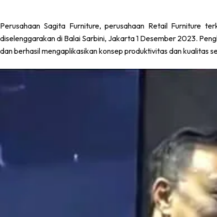
Data pribadi Anda akan digunakan untuk menunjang pengalaman And
Perusahaan Sagita Furniture, perusahaan Retail Furniture 
kami.
diselenggarakan di Balai Sarbini, Jakarta 1 Desember 2023. Pe
dan berhasil mengaplikasikan konsep produktivitas dan kualitas 
Register
Username or Email Address
Get New Password
← Back to login