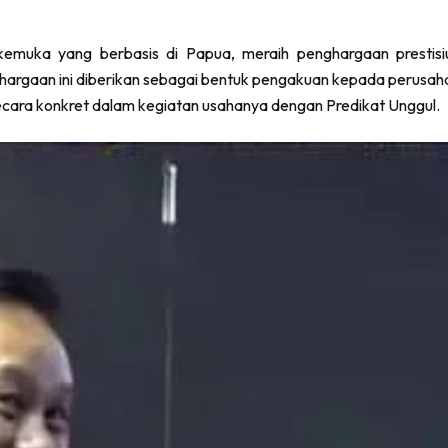
a di seluruh situs web ini, untuk mengelola akses ke akun Anda,
terkemuka yang berbasis di Papua, meraih penghargaan pres
nghargaan ini diberikan sebagai bentuk pengakuan kepada perus
secara konkret dalam kegiatan usahanya dengan Predikat Unggul.