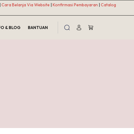
|
Cara Belanja Via Website
|
Konfirmasi Pembayaran
|
Catalog
FO & BLOG
BANTUAN
Shopping
cart