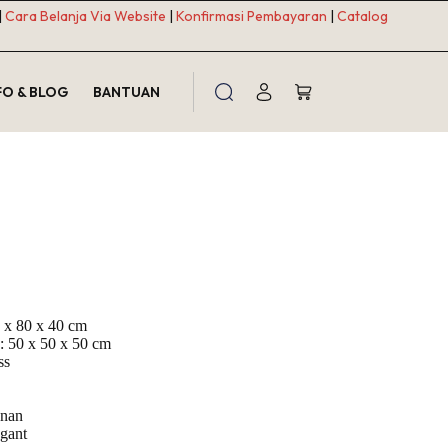
|
Cara Belanja Via Website
|
Konfirmasi Pembayaran
|
Catalog
FO & BLOG
BANTUAN
Shopping
cart
 x 80 x 40 cm
: 50 x 50 x 50 cm
ss
anan
gant