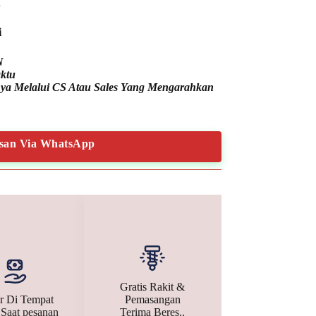
n
i
N
ktu
nnya Melalui CS Atau Sales Yang Mengarahkan
san Via WhatsApp
Gratis Rakit &
r Di Tempat
Pemasangan
 Saat pesanan
Terima Beres..