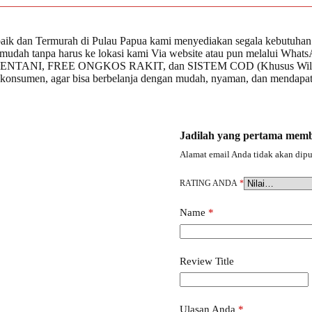
rbaik dan Termurah di Pulau Papua kami menyediakan segala kebutuhan f
h mudah tanpa harus ke lokasi kami Via website atau pun melalui Wh
NI, FREE ONGKOS RAKIT, dan SISTEM COD (Khusus Wilayah Jay
h konsumen, agar bisa berbelanja dengan mudah, nyaman, dan mendapatk
Jadilah yang pertama m
Alamat email Anda tidak akan dipu
RATING ANDA
*
Name
*
Review Title
Ulasan Anda
*