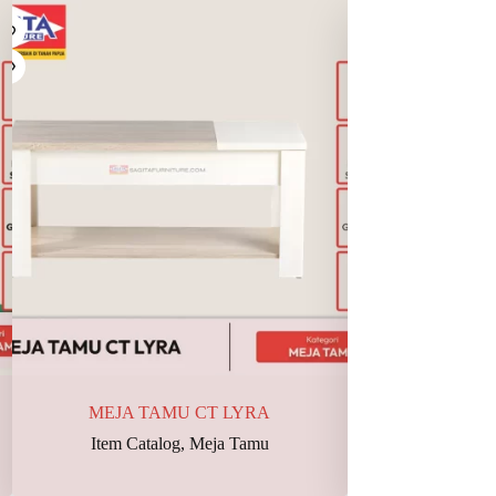
MEJA TAMU CT LYRA
MEJA T
Item Catalog
,
Meja Tamu
Item Cata