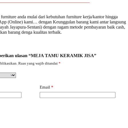
urniture anda mulai dari kebutuhan furniture kerja/kantor hingga
atsApp (Online) kami… dengan Keunggulan barang kami antar langsung
apura-Sentani) dengan ragam metode pembayaran baik cash,
an barang denga kualitas terbaik.
emberikan ulasan “MEJA TAMU KERAMIK JISA”
blikasikan.
Ruas yang wajib ditandai
*
Email
*