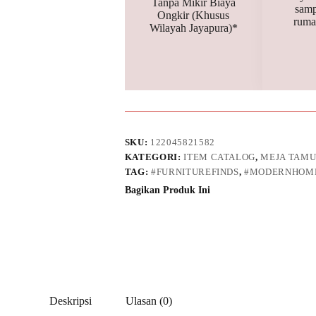
Tanpa Mikir Biaya
samp
Ongkir (Khusus
ruma
Wilayah Jayapura)*
SKU:
122045821582
KATEGORI:
ITEM CATALOG
,
MEJA TAM
TAG:
#FURNITUREFINDS
,
#MODERNHOME
Bagikan Produk Ini
Deskripsi
Ulasan (0)