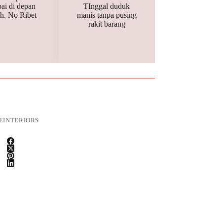
ai di depan
TInggal duduk
h. No Ribet
manis tanpa pusing
rakit barang
U
INTERIORS