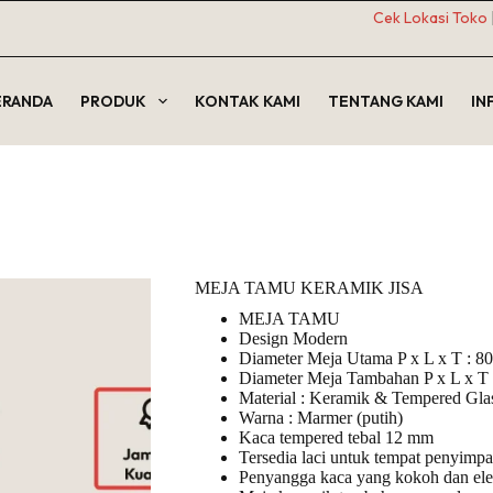
Cek Lokasi Toko
ERANDA
PRODUK
KONTAK KAMI
TENTANG KAMI
IN
MEJA TAMU KERAMIK JISA
MEJA TAMU
Design Modern
Diameter Meja Utama P x L x T : 80
Diameter Meja Tambahan P x L x T 
Material : Keramik & Tempered Gla
Warna : Marmer (putih)
Kaca tempered tebal 12 mm
Tersedia laci untuk tempat penyimp
Penyangga kaca yang kokoh dan ele