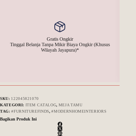
Gratis Ongkir
Tinggal Belanja Tanpa Mikir Biaya Ongkir (Khusus
Bay
Wilayah Jayapura)*
SKU:
122045821070
KATEGORI:
ITEM CATALOG
,
MEJA TAMU
TAG:
#FURNITUREFINDS
,
#MODERNHOMEINTERIORS
Bagikan Produk Ini