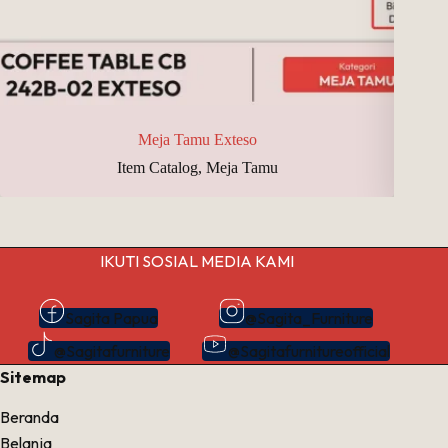
Meja Tamu Exteso
Item Catalog
,
Meja Tamu
IKUTI SOSIAL MEDIA KAMI
Sagita Papua
@Sagita_Furniture
@Sagitafurniture
@Sagitafurnitureofficial
Sitemap
Beranda
Belanja