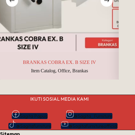
BRANKAS COBRA EX. B SIZE IV
Item Catalog
,
Office
,
Brankas
IKUTI SOSIAL MEDIA KAMI
Sagita Papua
@Sagita_Furniture
@Sagitafurniture
@Sagitafurnitureofficial
Sitemap