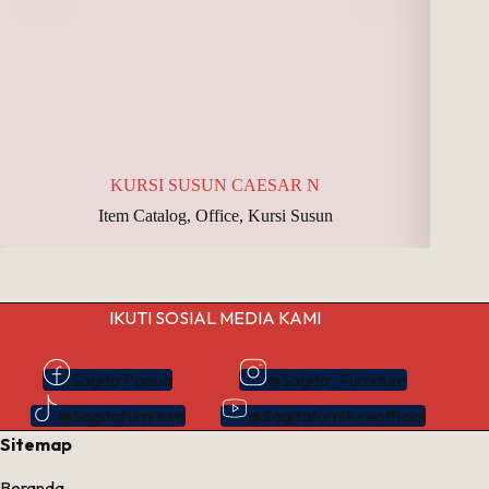
KURSI SUSUN CAESAR N
Item Catalog
,
Office
,
Kursi Susun
IKUTI SOSIAL MEDIA KAMI
Sagita Papua
@Sagita_Furniture
@Sagitafurniture
@Sagitafurnitureofficial
Sitemap
Beranda