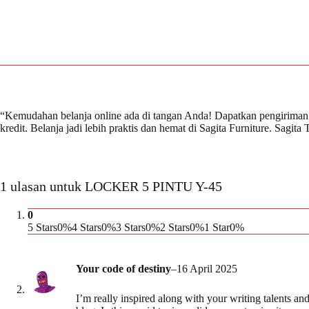
“Kemudahan belanja online ada di tangan Anda! Dapatkan pengiriman 
kredit. Belanja jadi lebih praktis dan hemat di Sagita Furniture. Sagi
1 ulasan untuk
LOCKER 5 PINTU Y-45
0
5 Stars
0%
4 Stars
0%
3 Stars
0%
2 Stars
0%
1 Star
0%
Your code of destiny
–
16 April 2025
I’m really inspired along with your writing talents an