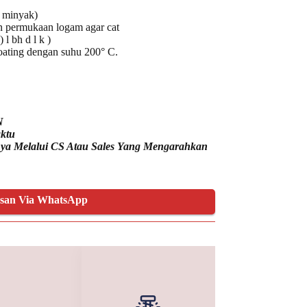
 minyak)
n permukaan logam agar cat
l bh d l k )
ating dengan suhu 200° C.
N
ktu
nnya Melalui CS Atau Sales Yang Mengarahkan
esan Via WhatsApp