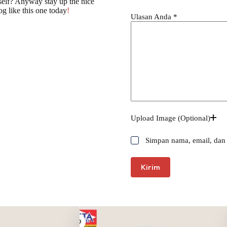
r self? Anyway stay up the nice
og like this one today
!
Ulasan Anda
*
Upload Image (Optional)
Simpan nama, email, dan 
Kirim