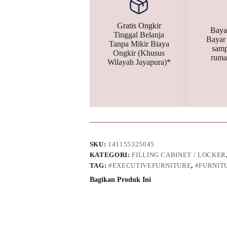
Gratis Ongkir
Baya
Tinggal Belanja
Bayar
Tanpa Mikir Biaya
samp
Ongkir (Khusus
ruma
Wilayah Jayapura)*
SKU:
141155325045
KATEGORI:
FILLING CABINET / LOCKER
TAG:
#EXECUTIVEFURNITURE
,
#FURNIT
Bagikan Produk Ini