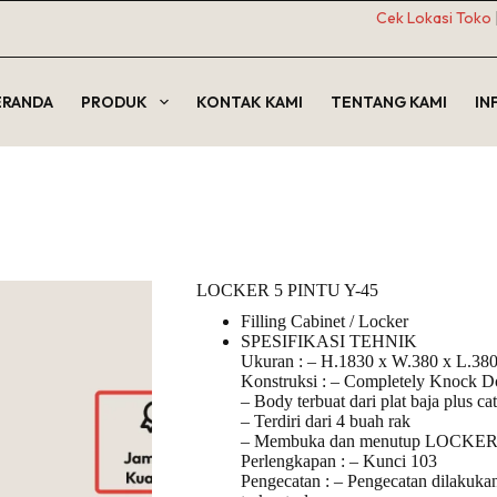
Cek Lokasi Toko
ERANDA
PRODUK
KONTAK KAMI
TENTANG KAMI
IN
LOCKER 5 PINTU Y-45
Filling Cabinet / Locker
SPESIFIKASI TEHNIK
Ukuran : – H.1830 x W.380 x L.380
Konstruksi : – Completely Knock 
– Body terbuat dari plat baja plus c
– Terdiri dari 4 buah rak
– Membuka dan menutup LOCKER d
Perlengkapan : – Kunci 103
Pengecatan : – Pengecatan dilakuka