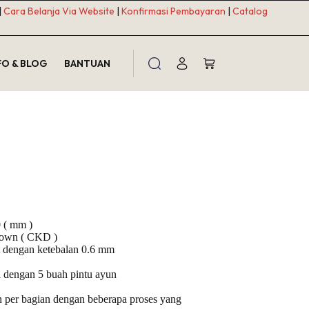
|
Cara Belanja Via Website
|
Konfirmasi Pembayaran
|
Catalog
FO & BLOG
BANTUAN
Shopping
cart
 ( mm )
Down ( CKD )
at dengan ketebalan 0.6 mm
engan 5 buah pintu ayun
n per bagian dengan beberapa proses yang