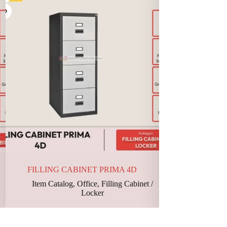
FILLING CABINET PRIMA 4D
MEJA 1/2 B
Item Catalog
,
Office
,
Filling Cabinet /
Item Catalo
Locker