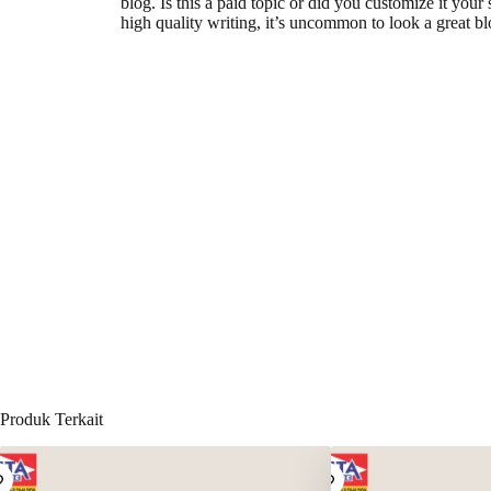
blog. Is this a paid topic or did you customize it you
high quality writing, it’s uncommon to look a great bl
Produk Terkait