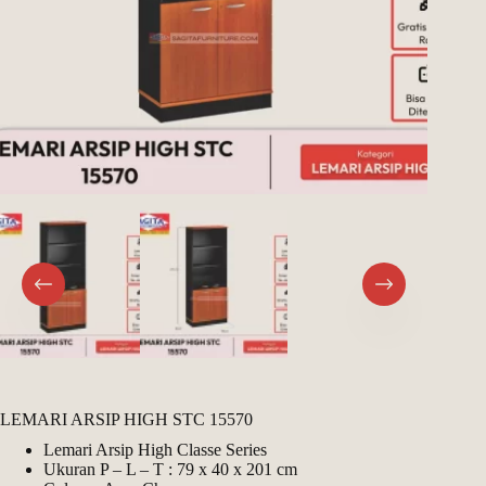
Register
Username or Email Address
Get New Password
← Back to login
LEMARI ARSIP HIGH STC 15570
Lemari Arsip High Classe Series
Ukuran P – L – T : 79 x 40 x 201 cm