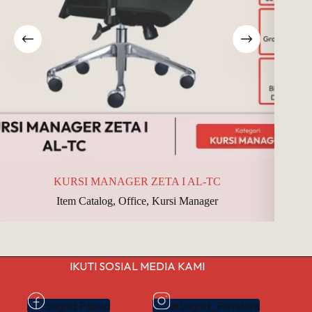
KURSI MANAGER ZETA I AL-TC
Item Catalog
,
Office
,
Kursi Manager
IKUTI SOSIAL MEDIA KAMI
Sagita Papua
@Sagita_Furniture